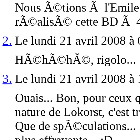
Nous Ã©tions Ã l'Emile 
rÃ©alisÃ© cette BD Ã 4
2.
Le lundi 21 avril 2008 à 
HÃ©hÃ©hÃ©, rigolo...
3.
Le lundi 21 avril 2008 à 
Ouais... Bon, pour ceux 
nature de Lokorst, c'est tr
Que de spÃ©culations...
plus effrayante... ;D